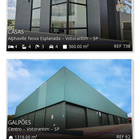
CASAS
Alphaville Nova Esplanada
–
Votorantim
–
SP
REF 738
4
4
3
4
360.00 m²
GALPÕES
Centro
–
Votorantim
–
SP
REF 62
1316.00 m²