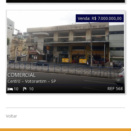
Venda:
R$ 7.000.000,00
COMERCIAL
Centro
–
Votorantim
–
SP
REF 568
10
10
Voltar