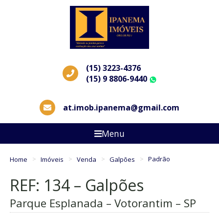
(15) 3223-4376
(15) 9 8806-9440
WhatsApp
at.imob.ipanema@gmail.com
Menu
Home
Imóveis
Venda
Galpões
Padrão
REF: 134 – Galpões
Parque Esplanada – Votorantim – SP