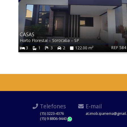
CASAS
Horto Florestal
–
Sorocaba
–
SP
REF 584
3
1
3
2
122.00 m²
Telefones
E-mail
(15) 3223-4376
at.imob.ipanema@gmail
(15) 9 8806-9440
WhatsApp