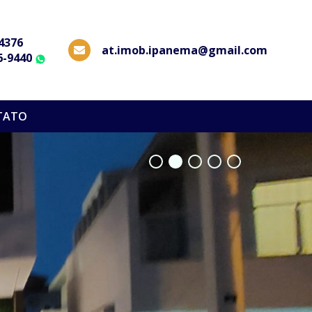
-4376
at.imob.ipanema@gmail.com
6-9440
WhatsApp
TATO
•
•
•
•
•