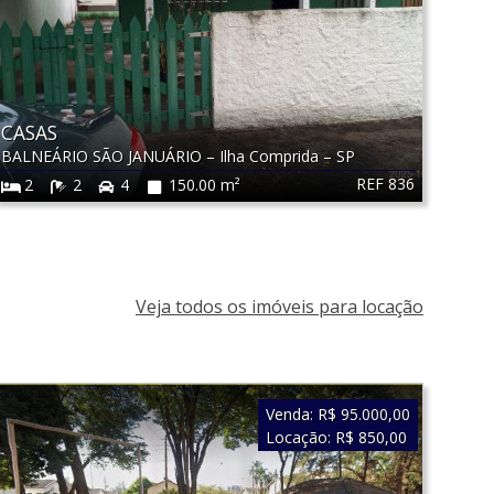
CASAS
BALNEÁRIO SÃO JANUÁRIO
–
Ilha Comprida
–
SP
REF 836
2
2
4
150.00 m²
Veja todos os imóveis para locação
Venda:
R$ 95.000,00
Locação:
R$ 850,00