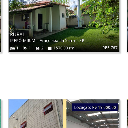
RURAL
IPERÓ MIRIM
–
Araçoiaba da Serra
–
SP
REF 767
1
1
2
1570.00 m²
Locação:
R$ 19.000,00