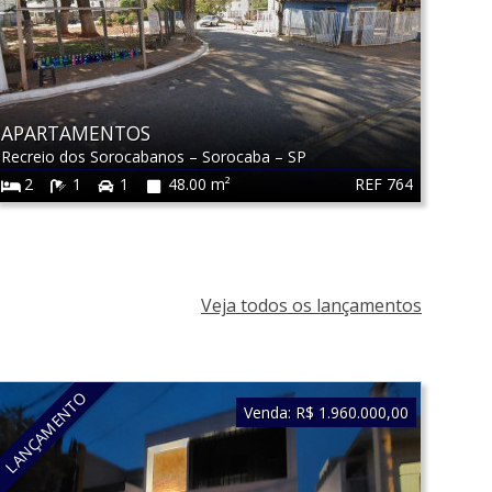
APARTAMENTOS
Recreio dos Sorocabanos
–
Sorocaba
–
SP
REF 764
2
1
1
48.00 m²
Veja todos os lançamentos
LANÇAMENTO
Venda:
R$ 1.960.000,00