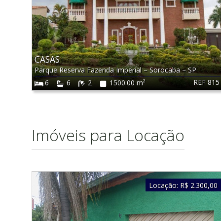
CASAS
Parque Reserva Fazenda Imperial
–
Sorocaba
–
SP
REF 815
6
6
2
1500.00 m²
Imóveis para Locação
Locação:
R$ 2.300,00