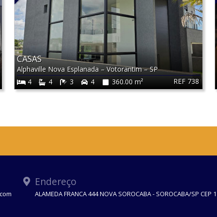
CASAS
Alphaville Nova Esplanada
–
Votorantim
–
SP
REF 738
4
4
3
4
360.00 m²
Endereço
.com
ALAMEDA FRANCA 444 NOVA SOROCABA - SOROCABA/SP CEP 1