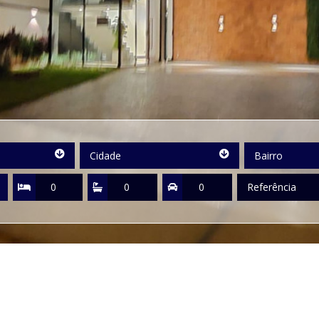
Cidade
Bairro
Cidade
Bairro
Quartos
Suítes
Vagas
Referência