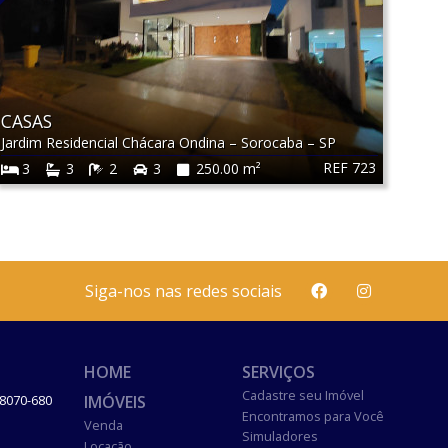
CASAS
Jardim Residencial Chácara Ondina
–
Sorocaba
–
SP
REF 723
3
3
2
3
250.00 m²
Siga-nos nas redes sociais
HOME
SERVIÇOS
Cadastre seu Imóvel
IMÓVEIS
8070-680
Encontramos para Você
Venda
Simuladores
Locação