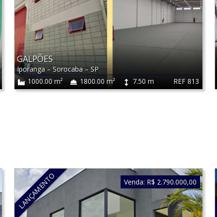
GALPÕES
Iporanga
–
Sorocaba
–
SP
REF 813
1000.00 m²
1800.00 m²
7.50 m
LANÇAMENTO
Venda:
R$ 2.790.000,00