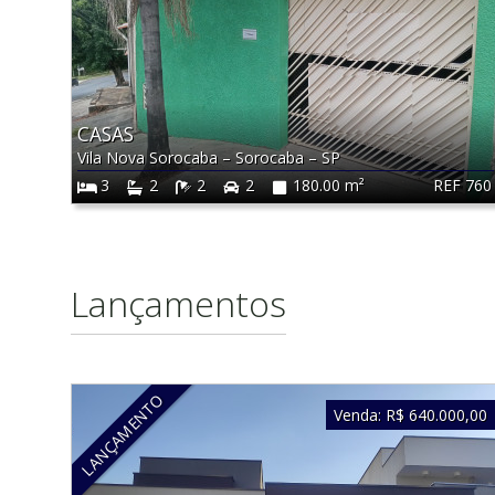
CASAS
Vila Nova Sorocaba
–
Sorocaba
–
SP
REF 760
3
2
2
2
180.00 m²
Lançamentos
LANÇAMENTO
Venda:
R$ 640.000,00