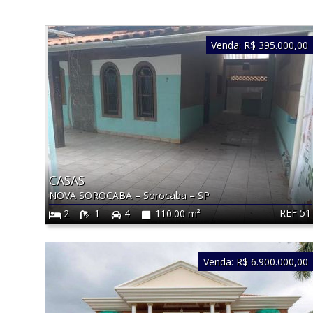
Venda:
R$ 395.000,00
CASAS
NOVA SOROCABA
–
Sorocaba
–
SP
REF 51
2
1
4
110.00 m²
Venda:
R$ 6.900.000,00