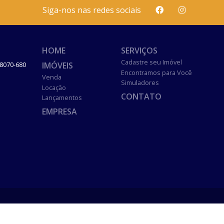
Siga-nos nas redes sociais
HOME
SERVIÇOS
Cadastre seu Imóvel
IMÓVEIS
8070-680
Encontramos para Você
Venda
Simuladores
Locação
CONTATO
Lançamentos
EMPRESA