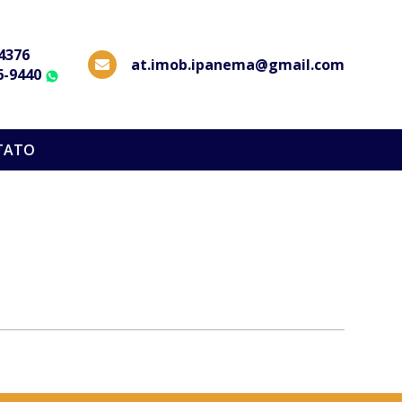
-4376
at.imob.ipanema@gmail.com
6-9440
WhatsApp
TATO