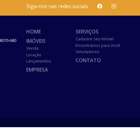
Siga-nos nas redes sociais
HOME
SERVIÇOS
Cadastre seu Imóvel
IMÓVEIS
8070-680
Encontramos para Você
Venda
Simuladores
Locação
CONTATO
Lançamentos
EMPRESA