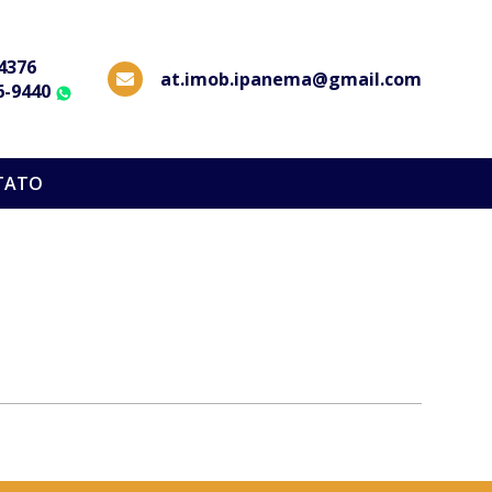
-4376
at.imob.ipanema@gmail.com
6-9440
WhatsApp
TATO