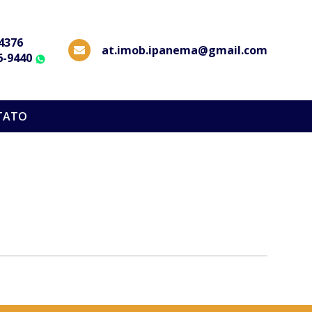
-4376
at.imob.ipanema@gmail.com
6-9440
WhatsApp
TATO