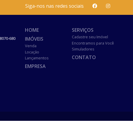
Siga-nos nas redes sociais
HOME
SERVIÇOS
Cadastre seu Imóvel
IMÓVEIS
8070-680
Encontramos para Você
Venda
Simuladores
Locação
CONTATO
Lançamentos
EMPRESA