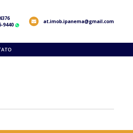
-4376
at.imob.ipanema@gmail.com
6-9440
WhatsApp
TATO