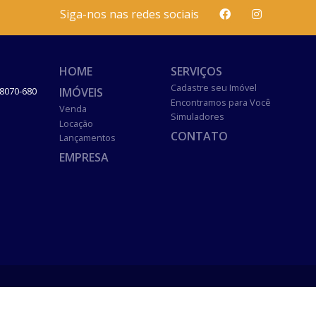
Siga-nos nas redes sociais
HOME
SERVIÇOS
Cadastre seu Imóvel
IMÓVEIS
8070-680
Encontramos para Você
Venda
Simuladores
Locação
CONTATO
Lançamentos
EMPRESA