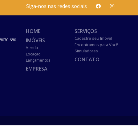
Siga-nos nas redes sociais
HOME
SERVIÇOS
Cadastre seu Imóvel
IMÓVEIS
8070-680
Encontramos para Você
Venda
Simuladores
Locação
CONTATO
Lançamentos
EMPRESA