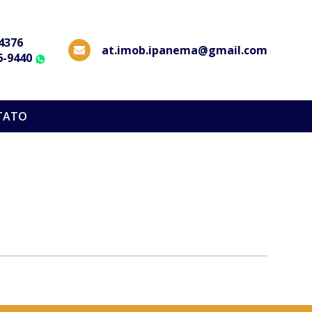
-4376
at.imob.ipanema@gmail.com
6-9440
WhatsApp
TATO