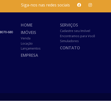
Siga-nos nas redes sociais
HOME
SERVIÇOS
Cadastre seu Imóvel
IMÓVEIS
8070-680
Encontramos para Você
Venda
Simuladores
Locação
CONTATO
Lançamentos
EMPRESA