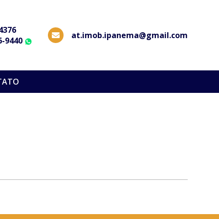
-4376
at.imob.ipanema@gmail.com
6-9440
WhatsApp
TATO