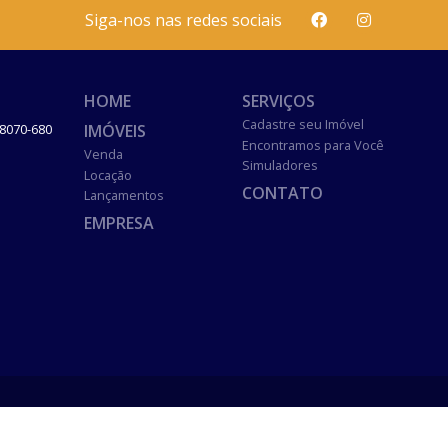
Siga-nos nas redes sociais
HOME
SERVIÇOS
Cadastre seu Imóvel
IMÓVEIS
8070-680
Encontramos para Você
Venda
Simuladores
Locação
CONTATO
Lançamentos
EMPRESA