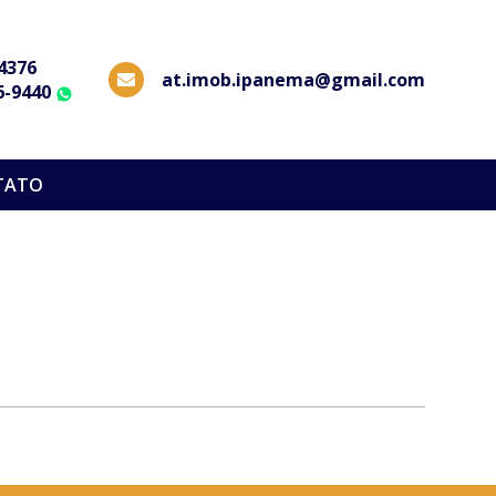
-4376
at.imob.ipanema@gmail.com
6-9440
WhatsApp
TATO