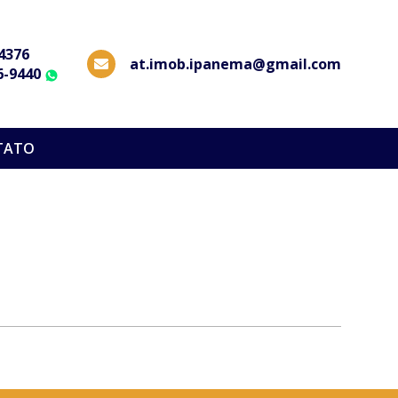
-4376
at.imob.ipanema@gmail.com
6-9440
WhatsApp
TATO