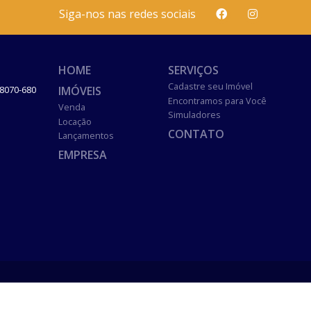
Siga-nos nas redes sociais
HOME
SERVIÇOS
Cadastre seu Imóvel
IMÓVEIS
8070-680
Encontramos para Você
Venda
Simuladores
Locação
CONTATO
Lançamentos
EMPRESA