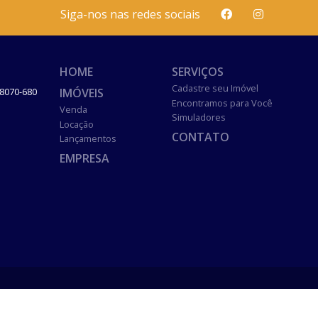
Siga-nos nas redes sociais
HOME
SERVIÇOS
Cadastre seu Imóvel
IMÓVEIS
8070-680
Encontramos para Você
Venda
Simuladores
Locação
CONTATO
Lançamentos
EMPRESA