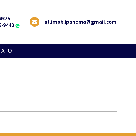
-4376
at.imob.ipanema@gmail.com
6-9440
WhatsApp
TATO