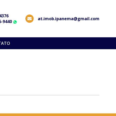
-4376
at.imob.ipanema@gmail.com
6-9440
WhatsApp
TATO