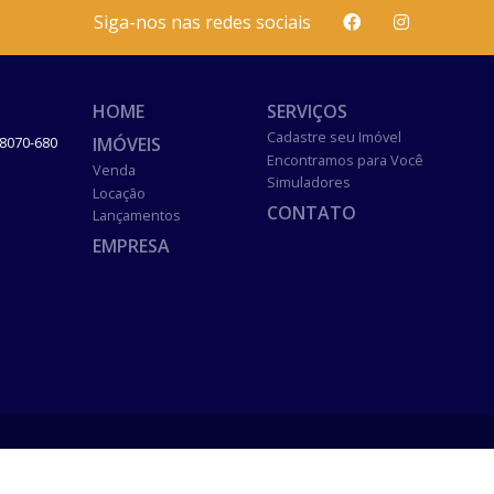
Siga-nos nas redes sociais
HOME
SERVIÇOS
Cadastre seu Imóvel
IMÓVEIS
8070-680
Encontramos para Você
Venda
Simuladores
Locação
CONTATO
Lançamentos
EMPRESA