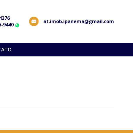
-4376
at.imob.ipanema@gmail.com
6-9440
WhatsApp
TATO