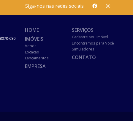
Siga-nos nas redes sociais
HOME
SERVIÇOS
Cadastre seu Imóvel
IMÓVEIS
8070-680
Encontramos para Você
Venda
Simuladores
Locação
CONTATO
Lançamentos
EMPRESA