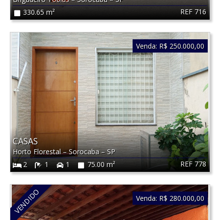
REF 716
330.65 m²
Venda:
R$ 250.000,00
CASAS
Horto Florestal
–
Sorocaba
–
SP
REF 778
2
1
1
75.00 m²
VENDIDO
Venda:
R$ 280.000,00