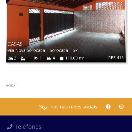
CASAS
Vila Nova Sorocaba
–
Sorocaba
–
SP
REF 416
2
1
1
4
110.00 m²
Voltar
Siga-nos nas redes sociais
Telefones