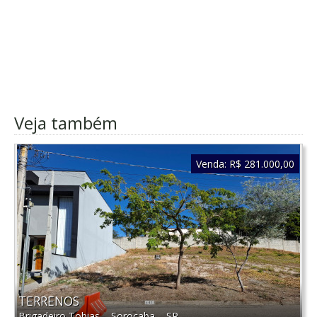
Veja também
Venda:
R$ 281.000,00
TERRENOS
Brigadeiro Tobias
–
Sorocaba
–
SP