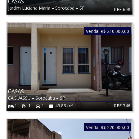
CASAS
Jardim Luciana Maria
–
Sorocaba
–
SP
REF 698
Venda:
R$ 210.000,00
CASAS
CAGUASSU
–
Sorocaba
–
SP
REF 746
1
1
1
49.83 m²
Venda:
R$ 220.000,00