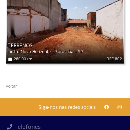
TERRENOS
Jardim Novo Horizonte
–
Sorocaba
–
SP
REF 802
280.00 m²
Voltar
Siga-nos nas redes sociais
Telefones