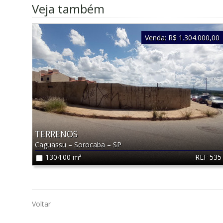
Veja também
Venda:
R$ 1.304.000,00
TERRENOS
Caguassu
–
Sorocaba
–
SP
REF 535
1304.00 m²
Voltar