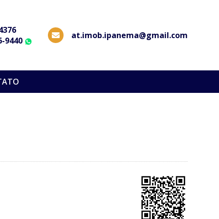
-4376
at.imob.ipanema@gmail.com
6-9440
WhatsApp
TATO