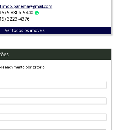
t.imob.ipanema@gmail.com
(15) 9 8806-9440
WhatsApp
(15) 3223-4376
Ver todos os imóveis
ções
reenchimento obrigatório.