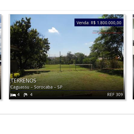
Venda:
R$ 1.800.000,00
TERRENOS
Caguassu
–
Sorocaba
–
SP
REF 309
4
4