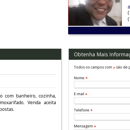
a
Obtenha Mais Informa
Todos os campos com
são de p
*
Nome
*
E-mail
*
ão com banheiro, cozinha,
lmoxarifado. Venda aceita
postas.
Telefone
*
Mensagem
*