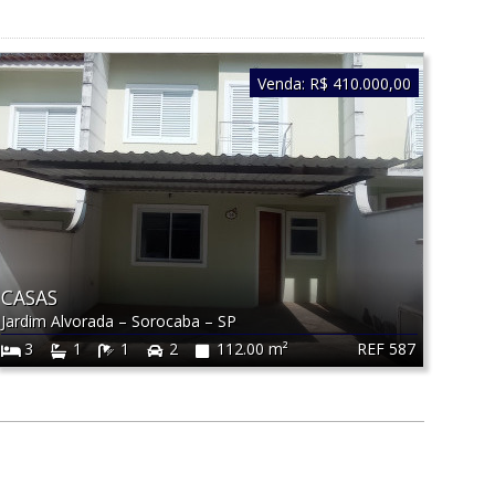
Venda:
R$ 410.000,00
CASAS
Jardim Alvorada
–
Sorocaba
–
SP
REF 587
3
1
1
2
112.00 m²