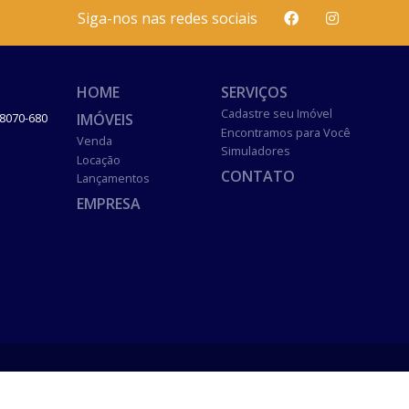
Siga-nos nas redes sociais
HOME
SERVIÇOS
Cadastre seu Imóvel
IMÓVEIS
8070-680
Encontramos para Você
Venda
Simuladores
Locação
CONTATO
Lançamentos
EMPRESA