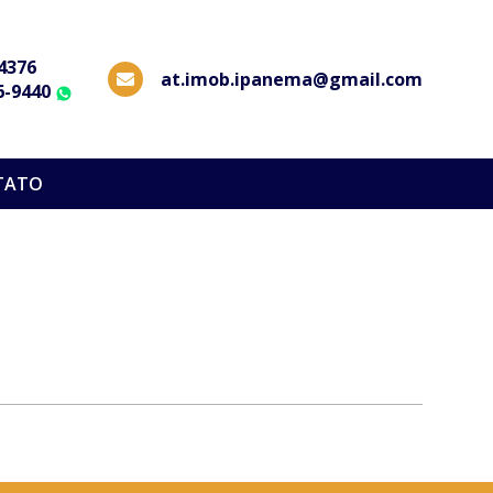
-4376
at.imob.ipanema@gmail.com
6-9440
WhatsApp
TATO