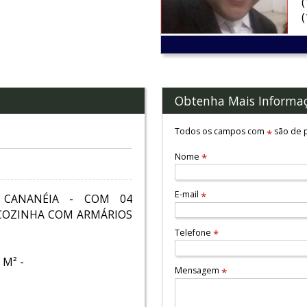
Obtenha Mais Informa
Todos os campos com
são de p
*
Nome
*
E-mail
*
 CANANÉIA - COM 04
 COZINHA COM ARMÁRIOS
Telefone
*
M² -
Mensagem
*