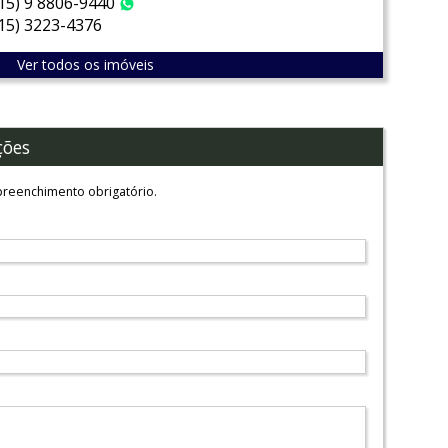
(15) 9 8806-9440
WhatsApp
(15) 3223-4376
Ver todos os imóveis
ções
reenchimento obrigatório.