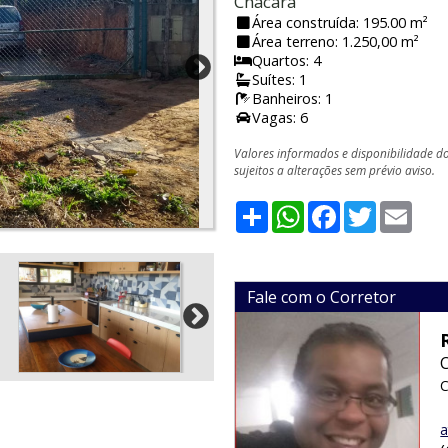
Chácara
Área construída: 195.00 m²
Área terreno: 1.250,00 m²
Quartos: 4
Suítes: 1
Banheiros: 1
Vagas: 6
Valores informados e disponibilidade d
sujeitos a alterações sem prévio aviso.
Share
WhatsApp
Facebook
Twitter
Emai
Fale com o Corretor
C
a