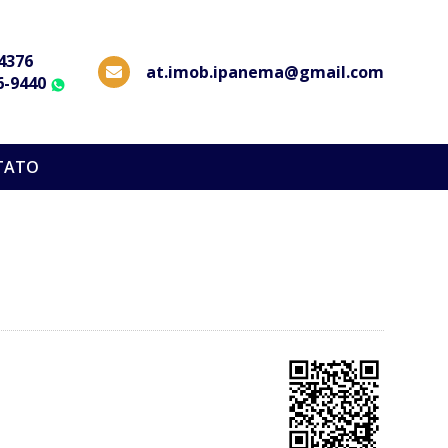
-4376
at.imob.ipanema@gmail.com
6-9440
WhatsApp
TATO