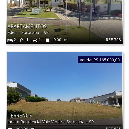
APARTAMENTOS
Éden
–
Sorocaba
–
SP
REF 708
2
1
1
49.00 m²
Venda:
R$ 165.000,00
TERRENOS
Jardim Residencial Vale Verde
–
Sorocaba
–
SP
REF 805
1000.00 m²