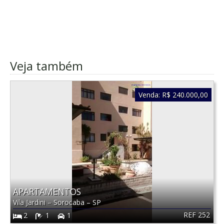
Veja também
Venda:
R$ 240.000,00
APARTAMENTOS
Vila Jardini
–
Sorocaba
–
SP
REF 252
2
1
1