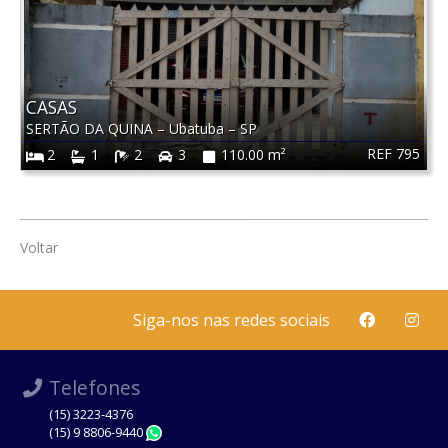
CASAS
SERTÃO DA QUINA
–
Ubatuba
–
SP
REF 795
2
1
2
3
110.00 m²
Voltar
Siga-nos nas redes sociais
Telefones
(15) 3223-4376
(15) 9 8806-9440
WhatsApp