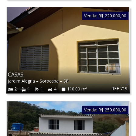
Venda:
R$ 220.000,00
CASAS
Jardim Alegria
–
Sorocaba
–
SP
REF 719
2
1
1
4
110.00 m²
Venda:
R$ 250.000,00