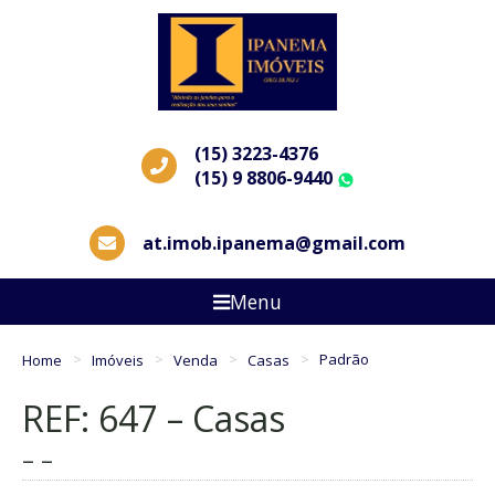
(15) 3223-4376
(15) 9 8806-9440
WhatsApp
at.imob.ipanema@gmail.com
Menu
Home
Imóveis
Venda
Casas
Padrão
REF: 647 – Casas
– –