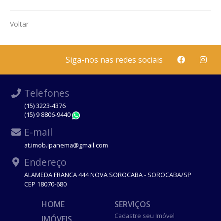
Voltar
Siga-nos nas redes sociais
Telefones
(15) 3223-4376
(15) 9 8806-9440
WhatsApp
E-mail
at.imob.ipanema@gmail.com
Endereço
ALAMEDA FRANCA 444 NOVA SOROCABA - SOROCABA/SP
CEP 18070-680
HOME
SERVIÇOS
Cadastre seu Imóvel
IMÓVEIS