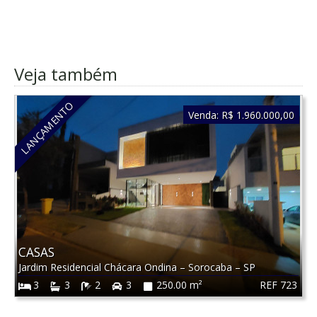
Veja também
LANÇAMENTO
Venda:
R$ 1.960.000,00
CASAS
Jardim Residencial Chácara Ondina
–
Sorocaba
–
SP
REF 723
3
3
2
3
250.00 m²