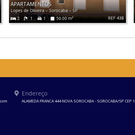
APARTAMENTOS
Lopes de Oliveira
–
Sorocaba
–
SP
REF 438
2
1
1
50.00 m²
Endereço
.com
ALAMEDA FRANCA 444 NOVA SOROCABA - SOROCABA/SP CEP 1