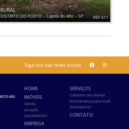
RURAL
DISTRITO DO PORTO
–
Capela do Alto
–
SP
REF 611
Siga-nos nas redes sociais
HOME
SERVIÇOS
Cadastre seu Imóvel
IMÓVEIS
8070-680
Encontramos para Você
Venda
Simuladores
Locação
CONTATO
Lançamentos
EMPRESA