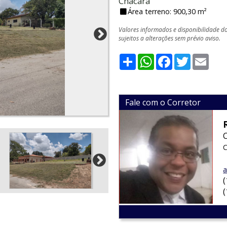
Chácara
Área terreno: 900,30 m²
Valores informados e disponibilidade d
sujeitos a alterações sem prévio aviso.
Share
WhatsApp
Facebook
Twitter
Emai
Fale com o Corretor
C
a