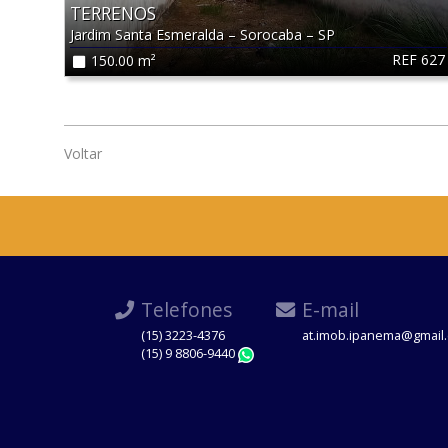
TERRENOS
Jardim Santa Esmeralda
–
Sorocaba
–
SP
REF 627
150.00 m²
Voltar
Telefones
E-mail
(15) 3223-4376
at.imob.ipanema@gmail
(15) 9 8806-9440
WhatsApp