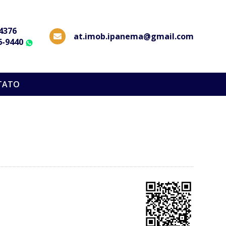
-4376
at.imob.ipanema@gmail.com
6-9440
WhatsApp
TATO