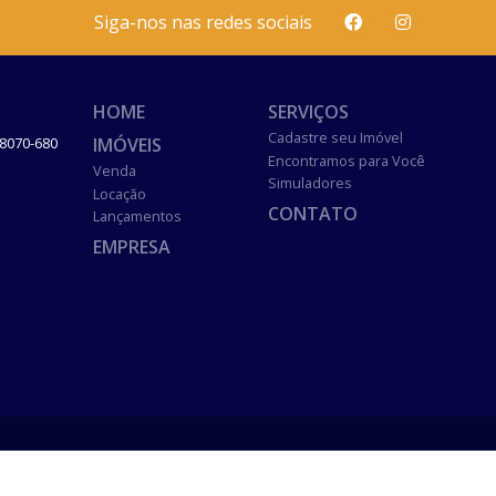
Siga-nos nas redes sociais
HOME
SERVIÇOS
Cadastre seu Imóvel
IMÓVEIS
8070-680
Encontramos para Você
Venda
Simuladores
Locação
CONTATO
Lançamentos
EMPRESA