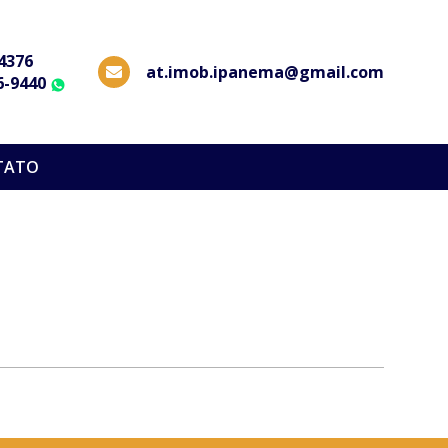
-4376
at.imob.ipanema@gmail.com
6-9440
WhatsApp
TATO