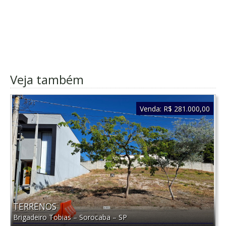
Veja também
Venda:
R$ 281.000,00
TERRENOS
Brigadeiro Tobias
–
Sorocaba
–
SP