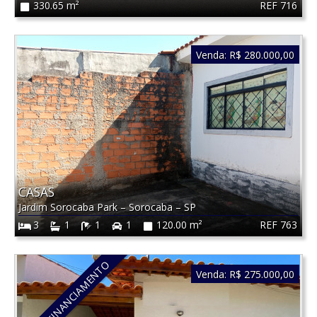
REF 716
330.65 m²
Venda:
R$ 280.000,00
CASAS
Jardim Sorocaba Park
–
Sorocaba
–
SP
REF 763
3
1
1
1
120.00 m²
ACEITA FINANCIAMENTO
Venda:
R$ 275.000,00