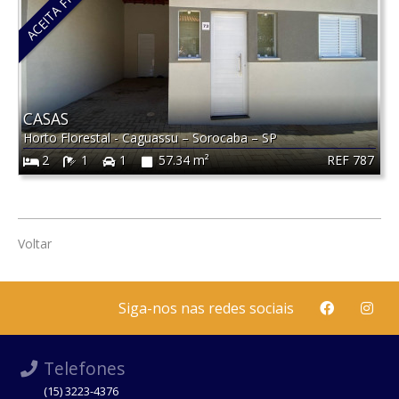
CASAS
Horto Florestal - Caguassu
–
Sorocaba
–
SP
REF 787
2
1
1
57.34 m²
Voltar
Siga-nos nas redes sociais
Telefones
(15) 3223-4376