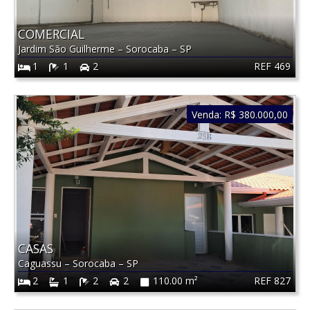
COMERCIAL
Jardim São Guilherme
–
Sorocaba
–
SP
REF 469
1
1
2
Venda:
R$ 380.000,00
CASAS
Caguassu
–
Sorocaba
–
SP
REF 827
2
1
2
2
110.00 m²