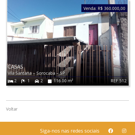
Venda:
R$ 360.000,00
CASAS
Vila Santana
–
Sorocaba
–
SP
REF 512
2
1
2
116.00 m²
Voltar
Siga-nos nas redes sociais