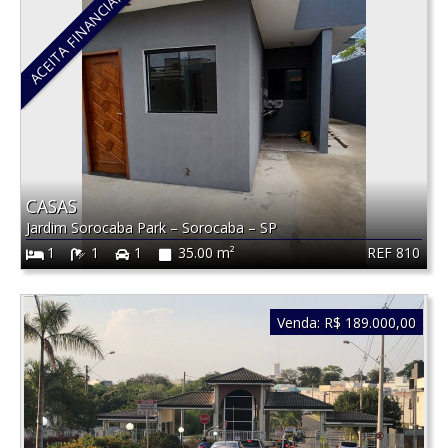
ACEITA FINANCIAMENTO
CASAS
Jardim Sorocaba Park
–
Sorocaba
–
SP
REF 810
1
1
1
35.00 m²
Venda:
R$ 189.000,00