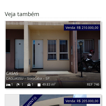
Veja também
Venda:
R$ 210.000,00
CASAS
CAGUASSU
–
Sorocaba
–
SP
REF 746
1
1
1
49.83 m²
Venda:
R$ 205.000,00