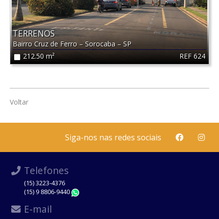
TERRENOS
Bairro Cruz de Ferro
–
Sorocaba
–
SP
REF 624
212.50 m²
Voltar
Siga-nos nas redes sociais
Telefones
(15) 3223-4376
(15) 9 8806-9440
WhatsApp
E-mail