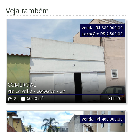
Veja também
Venda:
R$ 380.000,00
Locação:
R$ 2.500,00
COMERCIAL
Vila Carvalho
–
Sorocaba
–
SP
REF 704
2
60.00 m²
Venda:
R$ 460.000,00