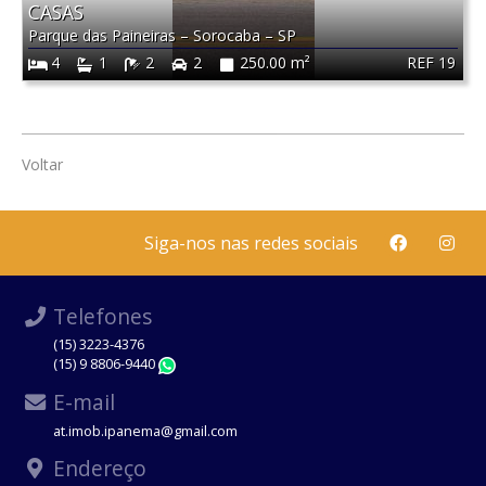
CASAS
Parque das Paineiras
–
Sorocaba
–
SP
REF 19
4
1
2
2
250.00 m²
Voltar
Siga-nos nas redes sociais
Telefones
(15) 3223-4376
(15) 9 8806-9440
WhatsApp
E-mail
at.imob.ipanema@gmail.com
Endereço