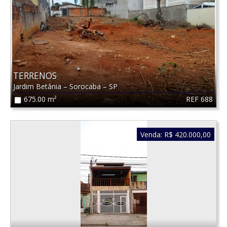
TERRENOS
Jardim Betânia
–
Sorocaba
–
SP
REF 688
675.00 m²
Venda:
R$ 420.000,00