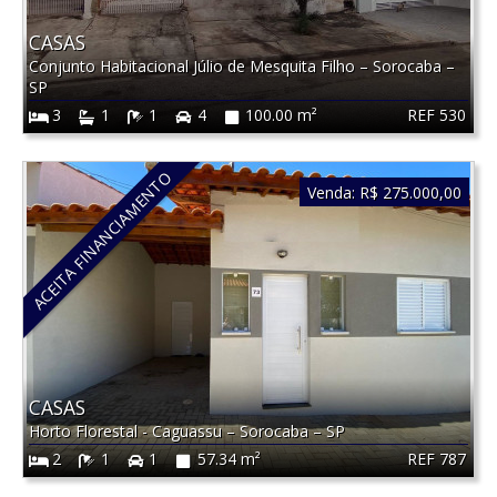
CASAS
Conjunto Habitacional Júlio de Mesquita Filho
–
Sorocaba
–
SP
REF 530
3
1
1
4
100.00 m²
ACEITA FINANCIAMENTO
Venda:
R$ 275.000,00
CASAS
Horto Florestal - Caguassu
–
Sorocaba
–
SP
REF 787
2
1
1
57.34 m²