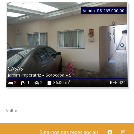
Venda:
R$ 265.000,00
CASAS
Jardim Imperatriz
–
Sorocaba
–
SP
REF 424
2
1
2
86.00 m²
Voltar
Siga-nos nas redes sociais