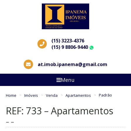
(15) 3223-4376
(15) 9 8806-9440
WhatsApp
at.imob.ipanema@gmail.com
Menu
Home
Imóveis
Venda
Apartamentos
Padrão
REF: 733 – Apartamentos
– –