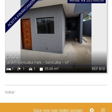
ACEITA FINANCIAMENTO
Venda:
R$ 205.000,00
CASAS
Jardim Sorocaba Park
–
Sorocaba
–
SP
REF 810
1
1
1
35.00 m²
Voltar
Siga-nos nas redes sociais