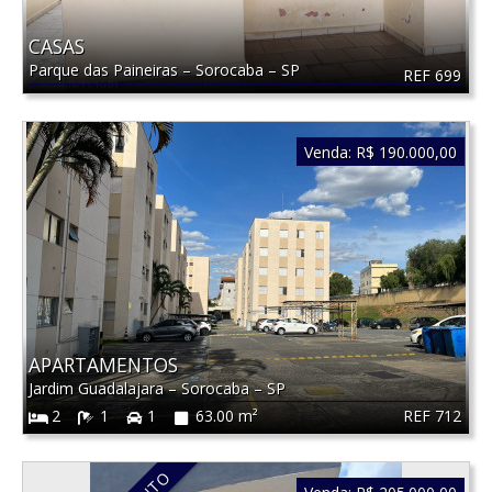
CASAS
Parque das Paineiras
–
Sorocaba
–
SP
REF 699
Venda:
R$ 190.000,00
APARTAMENTOS
Jardim Guadalajara
–
Sorocaba
–
SP
REF 712
2
1
1
63.00 m²