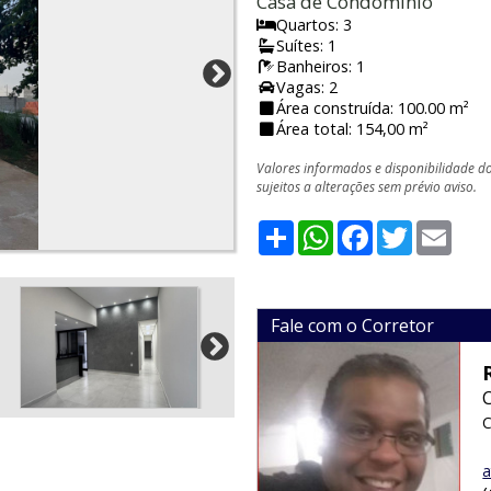
Casa de Condomínio
Quartos: 3
Suítes: 1
Banheiros: 1
Vagas: 2
Área construída: 100.00 m²
Área total: 154,00 m²
Valores informados e disponibilidade d
sujeitos a alterações sem prévio aviso.
Share
WhatsApp
Facebook
Twitter
Emai
Fale com o Corretor
C
a