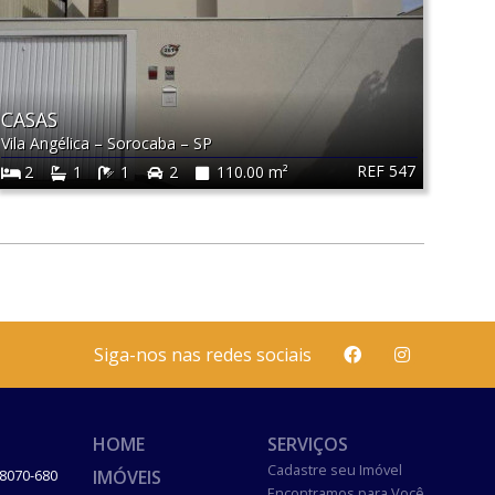
CASAS
Vila Angélica
–
Sorocaba
–
SP
REF 547
2
1
1
2
110.00 m²
Siga-nos nas redes sociais
HOME
SERVIÇOS
Cadastre seu Imóvel
IMÓVEIS
8070-680
Encontramos para Você