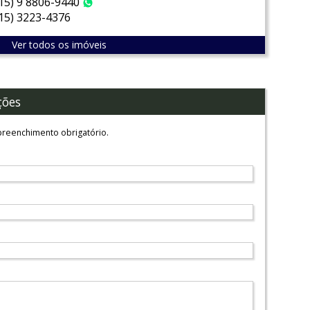
(15) 9 8806-9440
WhatsApp
(15) 3223-4376
Ver todos os imóveis
ções
reenchimento obrigatório.