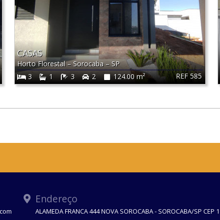
CASAS
Horto Florestal
–
Sorocaba
–
SP
REF 585
3
1
3
2
124.00 m²
Endereço
.com
ALAMEDA FRANCA 444 NOVA SOROCABA - SOROCABA/SP CEP 1