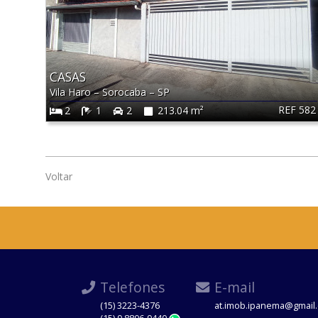
CASAS
Vila Haro
–
Sorocaba
–
SP
REF 582
2
1
2
213.04 m²
Voltar
Telefones
E-mail
(15) 3223-4376
at.imob.ipanema@gmail