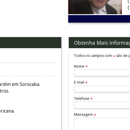
Obtenha Mais Informa
Todos os campos com
são de p
*
Nome
*
E-mail
*
Jardim em Sorocaba.
tros.
Telefone
*
ricana.
Mensagem
*