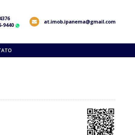
-4376
at.imob.ipanema@gmail.com
6-9440
WhatsApp
TATO