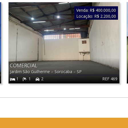
Venda:
R$ 400.000,00
Locação:
R$ 2.200,00
COMERCIAL
Jardim São Guilherme
–
Sorocaba
–
SP
REF 469
1
1
2