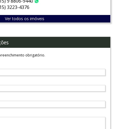
(15) 9 8806-9440
WhatsApp
(15) 3223-4376
Ver todos os imóveis
ções
reenchimento obrigatório.