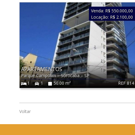
Venda:
R$ 550.000,00
Locação:
R$ 2.100,00
APARTAMENTOS
Parque Campolim
–
Sorocaba
–
SP
REF 814
1
1
50.00 m²
Voltar