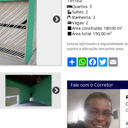
Térrea
Quartos: 3
Suítes: 2
Banheiros: 2
Vagas: 2
Área construída: 180.00 m²
Área total: 150,00 m²
Valores informados e disponibilidade d
sujeitos a alterações sem prévio aviso.
Share
WhatsApp
Facebook
Twitter
Emai
Fale com o Corretor
C
a