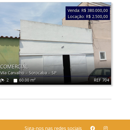
Venda:
R$ 380.000,00
Locação:
R$ 2.500,00
COMERCIAL
Vila Carvalho
–
Sorocaba
–
SP
REF 704
2
60.00 m²
Siga-nos nas redes sociais