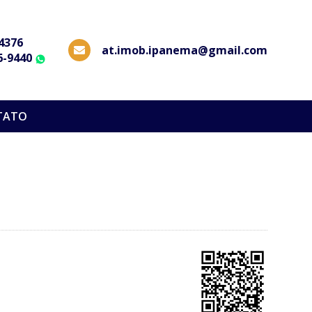
-4376
at.imob.ipanema@gmail.com
6-9440
WhatsApp
TATO