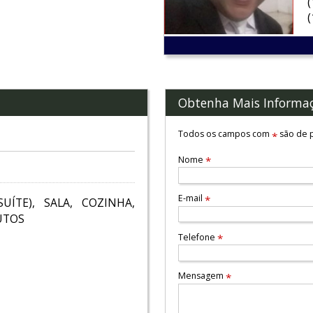
Obtenha Mais Informa
Todos os campos com
são de p
*
Nome
*
E-mail
*
ÍTE), SALA, COZINHA,
AUTOS
Telefone
*
Mensagem
*