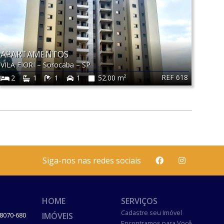
APARTAMENTOS
VILA FIORI
–
Sorocaba
–
SP
REF 618
2
1
1
1
52.00 m²
Siga-nos nas redes sociais
HOME
SERVIÇOS
Cadastre seu Imóvel
IMÓVEIS
8070-680
Encontramos para Você