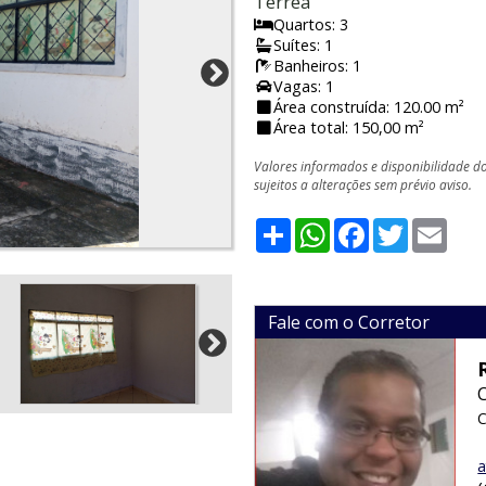
Térrea
Quartos: 3
Suítes: 1
Banheiros: 1
Vagas: 1
Área construída: 120.00 m²
Área total: 150,00 m²
Valores informados e disponibilidade d
sujeitos a alterações sem prévio aviso.
Share
WhatsApp
Facebook
Twitter
Emai
Fale com o Corretor
C
a