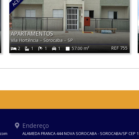
APARTAMENTOS
Vila Hortência
–
Sorocaba
–
SP
REF 755
2
1
1
1
57.00 m²
Endereço
.com
ALAMEDA FRANCA 444 NOVA SOROCABA - SOROCABA/SP CEP 1