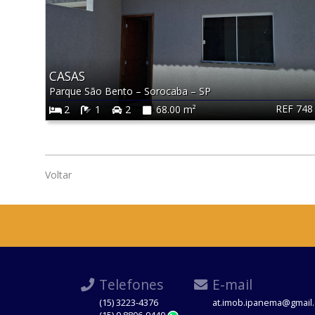
CASAS
Parque São Bento
–
Sorocaba
–
SP
REF 748
2
1
2
68.00 m²
Voltar
Telefones
E-mail
(15) 3223-4376
at.imob.ipanema@gmail