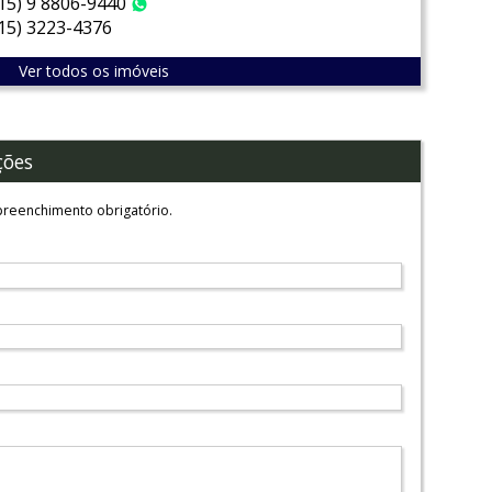
(15) 9 8806-9440
WhatsApp
(15) 3223-4376
Ver todos os imóveis
ções
reenchimento obrigatório.