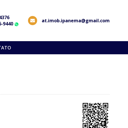
-4376
at.imob.ipanema@gmail.com
6-9440
WhatsApp
TATO