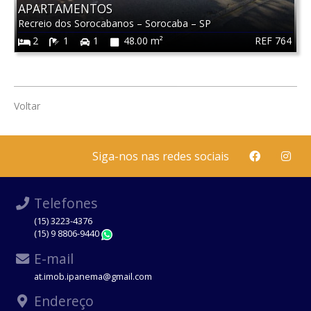
APARTAMENTOS
Recreio dos Sorocabanos
–
Sorocaba
–
SP
REF 764
2
1
1
48.00 m²
Voltar
Siga-nos nas redes sociais
Telefones
(15) 3223-4376
(15) 9 8806-9440
WhatsApp
E-mail
at.imob.ipanema@gmail.com
Endereço