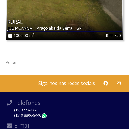
RURAL
JUDIACANGA
–
Araçoiaba da Serra
–
SP
REF 750
1000.00 m²
Voltar
Siga-nos nas redes sociais
Telefones
(15) 3223-4376
(15) 9 8806-9440
WhatsApp
E-mail