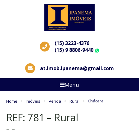
(15) 3223-4376
(15) 9 8806-9440
WhatsApp
at.imob.ipanema@gmail.com
Menu
Home
Imóveis
Venda
Rural
Chácara
REF: 781 – Rural
– –