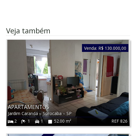
Veja também
Venda:
R$ 130.000,00
APARTAMENTOS
Jardim Carandá
–
Sorocaba
–
SP
REF 826
2
1
1
52.00 m²