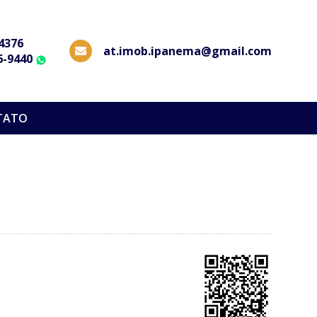
-4376
at.imob.ipanema@gmail.com
6-9440
WhatsApp
TATO