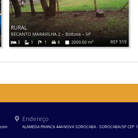
RURAL
RECANTO MARAVILHA 2
–
Boituva
–
SP
REF 519
3
1
1
6
2000.00 m²
Endereço
.com
ALAMEDA FRANCA 444 NOVA SOROCABA - SOROCABA/SP CEP 1