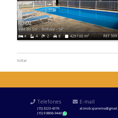
RURAL
Vale do Sol
–
Boituva
–
SP
REF 509
4
4
2
8
4297.00 m²
Voltar
Telefones
E-mail
(15) 3223-4376
at.imob.ipanema@gmail
(15) 9 8806-9440
WhatsApp