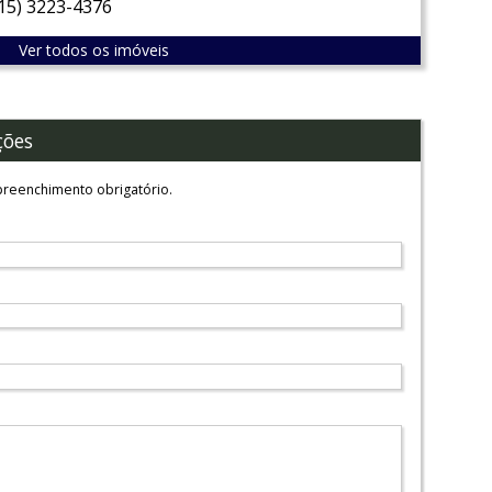
(15) 3223-4376
Ver todos os imóveis
ções
reenchimento obrigatório.