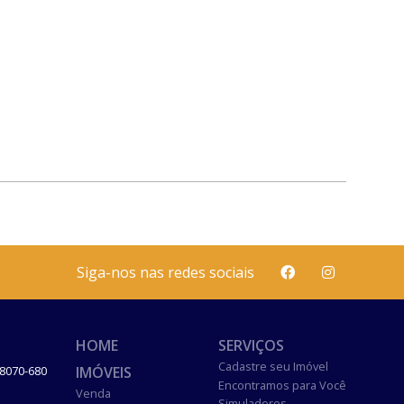
Siga-nos nas redes sociais
HOME
SERVIÇOS
Cadastre seu Imóvel
IMÓVEIS
8070-680
Encontramos para Você
Venda
Simuladores