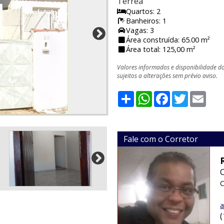
Térrea
Quartos: 2
Banheiros: 1
Vagas: 3
Área construída: 65.00 m²
Área total: 125,00 m²
Valores informados e disponibilidade d
sujeitos a alterações sem prévio aviso.
Share
WhatsApp
Facebook
Twitter
Emai
Fale com o Corretor
C
a