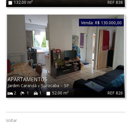
REF 838
132.00 m²
Venda:
R$ 130.000,00
APARTAMENTOS
Jardim Carandá
–
Sorocaba
–
SP
REF 826
2
1
1
52.00 m²
Voltar