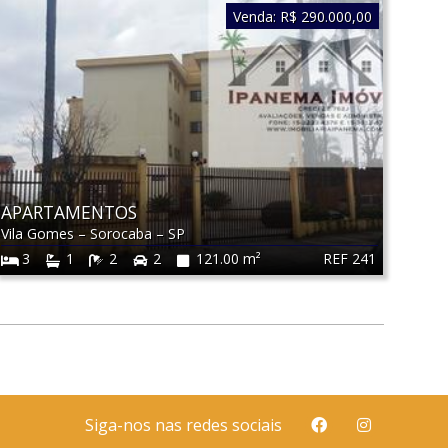
Venda:
R$ 290.000,00
APARTAMENTOS
Vila Gomes
–
Sorocaba
–
SP
REF 241
3
1
2
2
121.00 m²
Siga-nos nas redes sociais