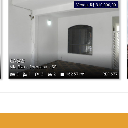
Venda:
R$ 310.000,00
CASAS
Vila Elza
–
Sorocaba
–
SP
REF 677
3
1
3
2
162.57 m²