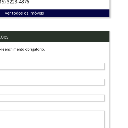
(15) 3223-4376
Ver todos os imóveis
ções
reenchimento obrigatório.