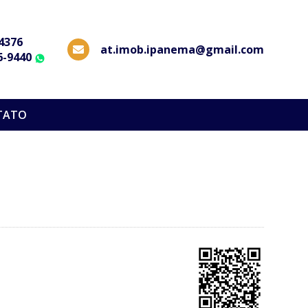
-4376
at.imob.ipanema@gmail.com
6-9440
WhatsApp
TATO