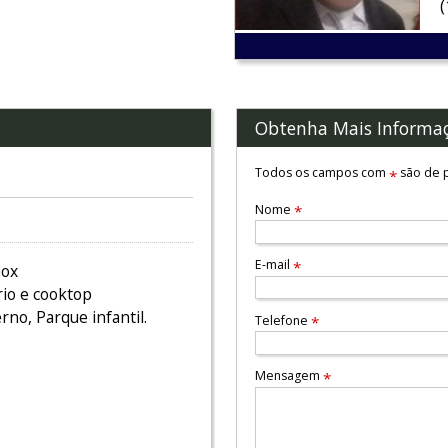
Obtenha Mais Informa
Todos os campos com
são de p
*
Nome
*
E-mail
*
box
rio e cooktop
no, Parque infantil.
Telefone
*
Mensagem
*