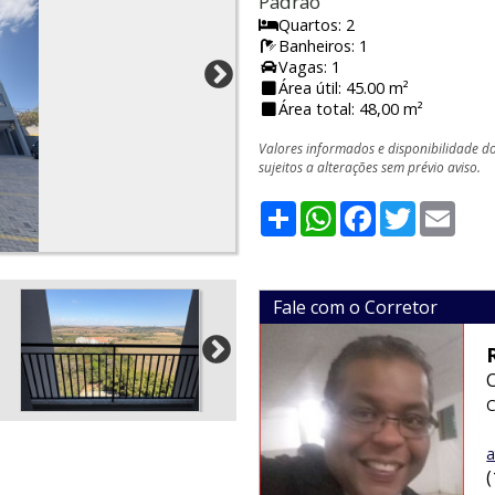
Padrão
Quartos: 2
Banheiros: 1
Vagas: 1
Área útil: 45.00 m²
Área total: 48,00 m²
Valores informados e disponibilidade d
sujeitos a alterações sem prévio aviso.
Share
WhatsApp
Facebook
Twitter
Emai
Fale com o Corretor
C
a