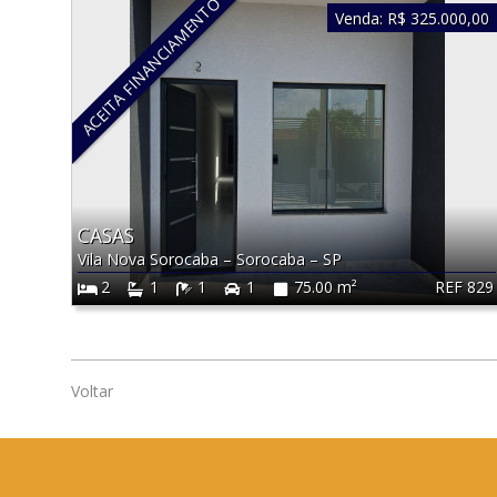
ACEITA FINANCIAMENTO
Venda:
R$ 325.000,00
CASAS
Vila Nova Sorocaba
–
Sorocaba
–
SP
REF 829
2
1
1
1
75.00 m²
Voltar