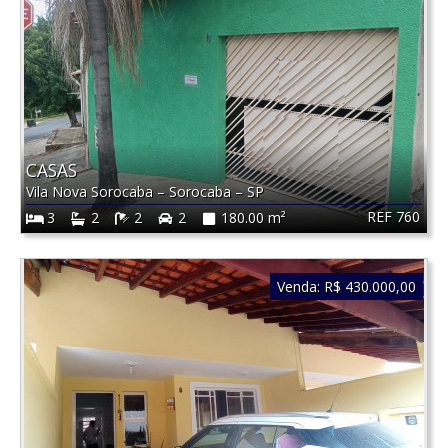
CASAS
Vila Nova Sorocaba
–
Sorocaba
–
SP
REF 760
3
2
2
2
180.00 m²
Venda:
R$ 430.000,00