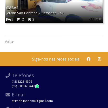
CASAS
Jardim São Conrado
–
Sorocaba
–
SP
REF 690
3
2
2
Voltar
Siga-nos nas redes sociais
Telefones
(15) 3223-4376
(15) 9 8806-9440
WhatsApp
E-mail
at.imob.ipanema@gmail.com