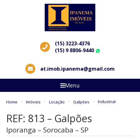
(15) 3223-4376
(15) 9 8806-9440
WhatsApp
at.imob.ipanema@gmail.com
Menu
Home
Imóveis
Locação
Galpões
Industrial
REF: 813 – Galpões
Iporanga – Sorocaba – SP