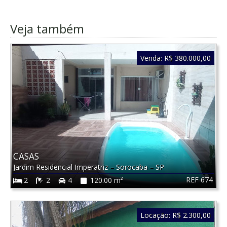
Veja também
Venda:
R$ 380.000,00
CASAS
Jardim Residencial Imperatriz
–
Sorocaba
–
SP
REF 674
2
2
4
120.00 m²
Locação:
R$ 2.300,00