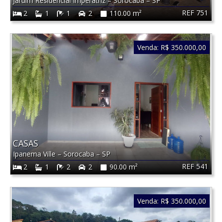
Jardim Residencial Imperatriz
–
Sorocaba
–
SP
REF 751
2
1
1
2
110.00 m²
Venda:
R$ 350.000,00
CASAS
Ipanema Ville
–
Sorocaba
–
SP
REF 541
2
1
2
2
90.00 m²
Venda:
R$ 350.000,00