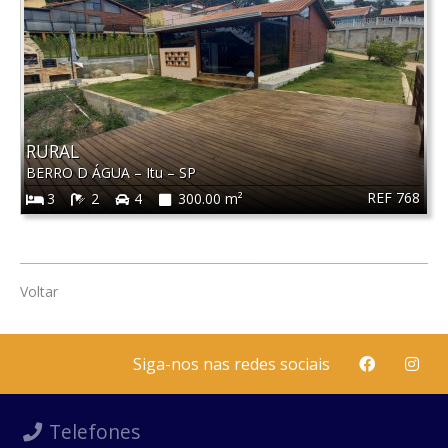
RURAL
BERRO D ÁGUA
–
Itu
–
SP
REF 768
3
2
4
300.00 m²
Voltar
Siga-nos nas redes sociais
Telefones