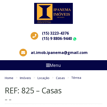
(15) 3223-4376
(15) 9 8806-9440
WhatsApp
at.imob.ipanema@gmail.com
Menu
Home
Imóveis
Locação
Casas
Térrea
REF: 825 – Casas
– –