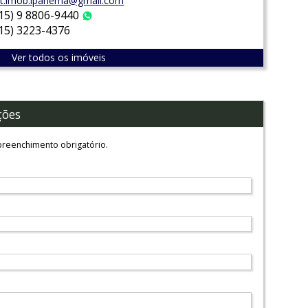
t.imob.ipanema@gmail.com
(15) 9 8806-9440
WhatsApp
(15) 3223-4376
Ver todos os imóveis
ções
reenchimento obrigatório.