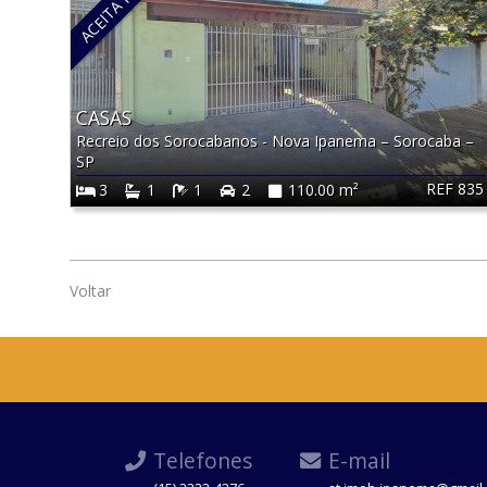
CASAS
Recreio dos Sorocabanos - Nova Ipanema
–
Sorocaba
–
SP
REF 835
3
1
1
2
110.00 m²
Voltar
Telefones
E-mail