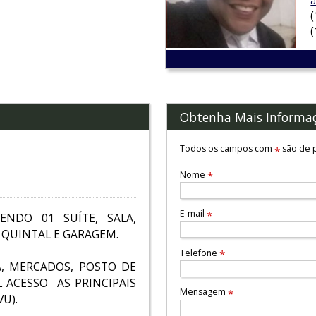
a
Obtenha Mais Informa
Todos os campos com
são de p
*
Nome
*
E-mail
*
ENDO 01 SUÍTE, SALA,
, QUINTAL E GARAGEM.
Telefone
*
, MERCADOS, POSTO DE
L ACESSO AS PRINCIPAIS
Mensagem
*
U).