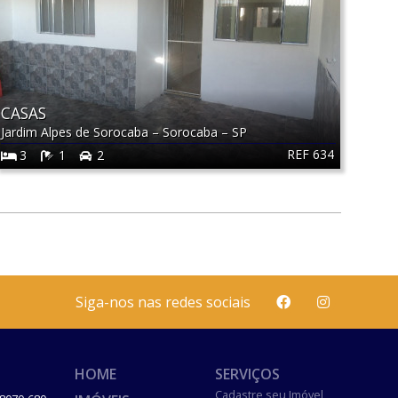
CASAS
Jardim Alpes de Sorocaba
–
Sorocaba
–
SP
REF 634
3
1
2
Siga-nos nas redes sociais
HOME
SERVIÇOS
Cadastre seu Imóvel