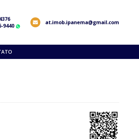
-4376
at.imob.ipanema@gmail.com
6-9440
WhatsApp
TATO