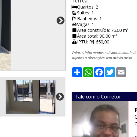
Térrea
Quartos: 2
Suítes: 1
Banheiros: 1
Vagas: 1
Área construída: 75.00 m²
Área total: 90,00 m²
IPTU: R$ 650,00
Valores informados e disponibilidade d
sujeitos a alterações sem prévio aviso.
Share
WhatsApp
Facebook
Twitter
Emai
Fale com o Corretor
C