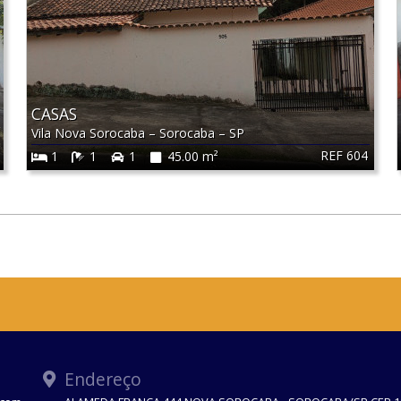
CASAS
Vila Nova Sorocaba
–
Sorocaba
–
SP
REF 604
1
1
1
45.00 m²
Endereço