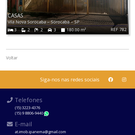
CASAS
Vila Nova Sorocaba
–
Sorocaba
–
SP
REF 782
3
2
2
3
180.00 m²
Voltar
Siga-nos nas redes sociais
Telefones
(15) 3223-4376
(15) 9 8806-9440
WhatsApp
E-mail
at.imob.ipanema@gmail.com