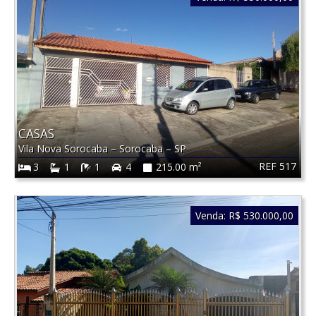
CASAS
Vila Nova Sorocaba
–
Sorocaba
–
SP
REF 517
3
1
1
4
215.00 m²
Venda:
R$ 530.000,00