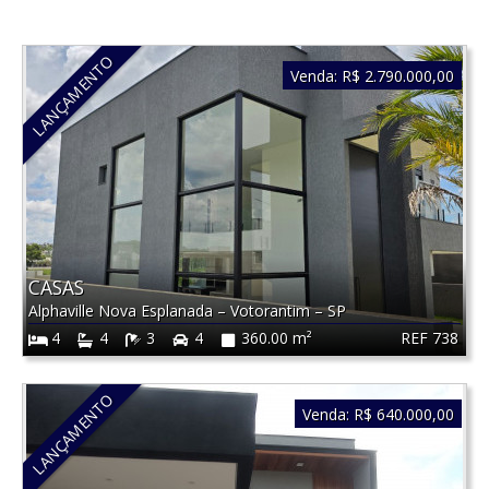
LANÇAMENTO
Venda:
R$ 2.790.000,00
CASAS
Alphaville Nova Esplanada
–
Votorantim
–
SP
REF 738
4
4
3
4
360.00 m²
LANÇAMENTO
Venda:
R$ 640.000,00