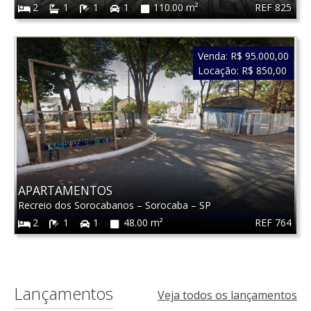
REF 825
2
1
1
1
110.00 m²
Venda:
R$ 95.000,00
Locação:
R$ 850,00
APARTAMENTOS
Recreio dos Sorocabanos
–
Sorocaba
–
SP
REF 764
2
1
1
48.00 m²
Lançamentos
Veja todos os lançamentos