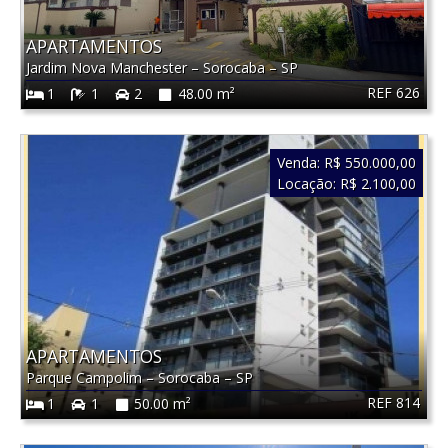
APARTAMENTOS
Jardim Nova Manchester
–
Sorocaba
–
SP
REF 626
1
1
2
48.00 m²
Venda:
R$ 550.000,00
Locação:
R$ 2.100,00
APARTAMENTOS
Parque Campolim
–
Sorocaba
–
SP
REF 814
1
1
50.00 m²