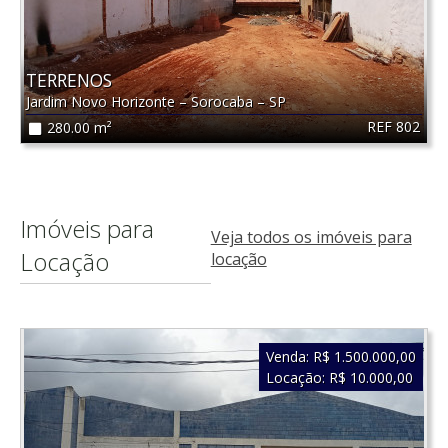
TERRENOS
Jardim Novo Horizonte
–
Sorocaba
–
SP
REF 802
280.00 m²
Imóveis para
Veja todos os imóveis para
Locação
locação
Venda:
R$ 1.500.000,00
Locação:
R$ 10.000,00