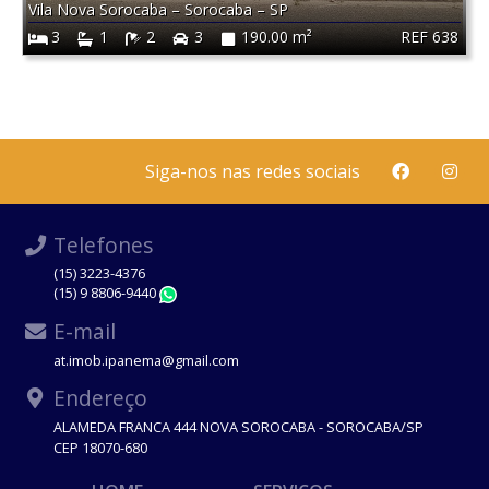
Vila Nova Sorocaba
–
Sorocaba
–
SP
REF 638
3
1
2
3
190.00 m²
Siga-nos nas redes sociais
Telefones
(15) 3223-4376
(15) 9 8806-9440
WhatsApp
E-mail
at.imob.ipanema@gmail.com
Endereço
ALAMEDA FRANCA 444 NOVA SOROCABA - SOROCABA/SP
CEP 18070-680