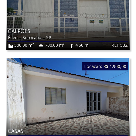
GALPÕES
Éden
–
Sorocaba
–
SP
REF 532
500.00 m²
700.00 m²
4.50 m
Locação:
R$ 1.900,00
CASAS