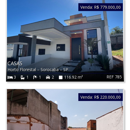
Venda:
R$ 779.000,00
CASAS
Horto Florestal
–
Sorocaba
–
SP
REF 785
3
1
1
2
116.92 m²
Venda:
R$ 220.000,00