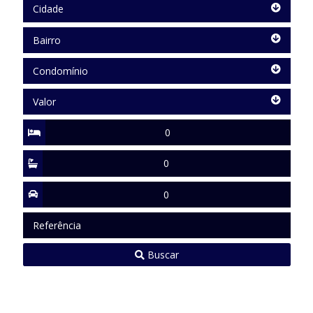
Cidade
Cidade
Bairro
Bairro
Condomínio
Condomínio
Valor
Valor
Quartos
Suítes
Vagas
Referência
Buscar