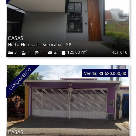
CASAS
Horto Florestal
–
Sorocaba
–
SP
REF 616
3
1
1
2
125.00 m²
LANÇAMENTO
Venda:
R$ 680.000,00
CASAS