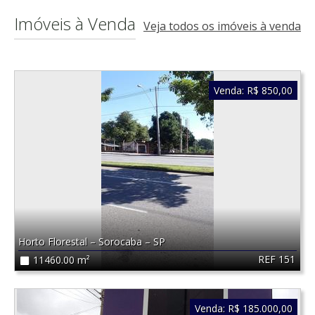
Imóveis à Venda
Veja todos os imóveis à venda
Venda:
R$ 850,00
Horto Florestal
–
Sorocaba
–
SP
REF 151
11460.00 m²
Venda:
R$ 185.000,00