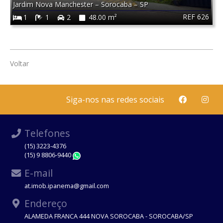
Jardim Nova Manchester
–
Sorocaba
–
SP
REF 626
1
1
2
48.00 m²
Voltar
Siga-nos nas redes sociais
Telefones
(15) 3223-4376
(15) 9 8806-9440
WhatsApp
E-mail
at.imob.ipanema@gmail.com
Endereço
ALAMEDA FRANCA 444 NOVA SOROCABA - SOROCABA/SP