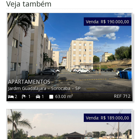
Veja também
Venda:
R$ 190.000,00
APARTAMENTOS
Jardim Guadalajara
–
Sorocaba
–
SP
REF 712
2
1
1
63.00 m²
Venda:
R$ 189.000,00