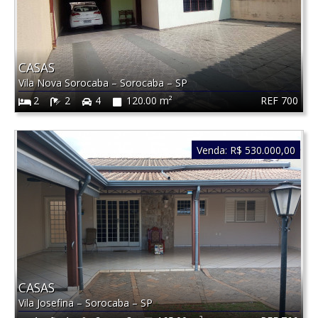
CASAS
Vila Nova Sorocaba
–
Sorocaba
–
SP
REF 700
2
2
4
120.00 m²
Venda:
R$ 530.000,00
CASAS
Vila Josefina
–
Sorocaba
–
SP