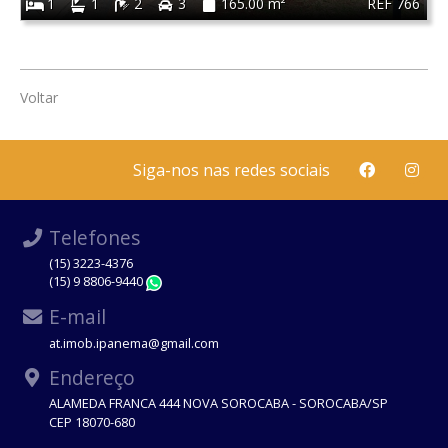
REF 766
1
1
2
3
165.00 m²
Voltar
Siga-nos nas redes sociais
Telefones
(15) 3223-4376
(15) 9 8806-9440
WhatsApp
E-mail
at.imob.ipanema@gmail.com
Endereço
ALAMEDA FRANCA 444 NOVA SOROCABA - SOROCABA/SP
CEP 18070-680