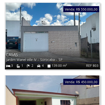
Venda:
R$ 550.000,00
CASAS
Jardim Wanel Ville IV
–
Sorocaba
–
SP
REF 803
3
1
2
4
139.00 m²
Venda:
R$ 450.000,00