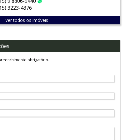
(15) 9 8806-9440
WhatsApp
(15) 3223-4376
Ver todos os imóveis
ções
reenchimento obrigatório.