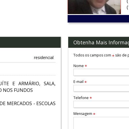
Obtenha Mais Informa
Todos os campos com
são de p
*
residencial
Nome
*
E-mail
*
ÍTE E ARMÁRIO, SALA,
ÃO NOS FUNDOS
Telefone
*
O DE MERCADOS - ESCOLAS
Mensagem
*