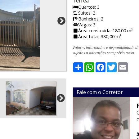
Térrea
Quartos: 3
Suítes: 2
Banheiros: 2
Vagas: 3
Área construída: 180.00 m²
Área total: 380,00 m²
Valores informados e disponibilidade d
sujeitos a alterações sem prévio aviso.
Share
WhatsApp
Facebook
Twitter
Emai
Fale com o Corretor
C
a