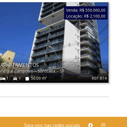
Venda:
R$ 550.000,00
Locação:
R$ 2.100,00
APARTAMENTOS
Parque Campolim
–
Sorocaba
–
SP
REF 814
1
1
50.00 m²
Siga-nos nas redes sociais