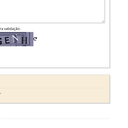
ra validação:
r