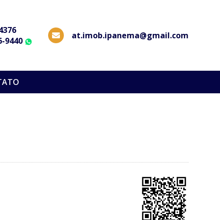
-4376
at.imob.ipanema@gmail.com
6-9440
WhatsApp
TATO