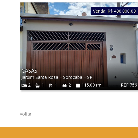
Venda:
R$ 480.000,00
CASAS
Jardim Santa Rosa
–
Sorocaba
–
SP
REF 756
2
1
1
2
115.00 m²
Voltar