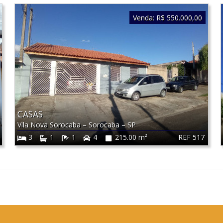
Venda:
R$ 550.000,00
CASAS
Vila Nova Sorocaba
–
Sorocaba
–
SP
REF 517
3
1
1
4
215.00 m²