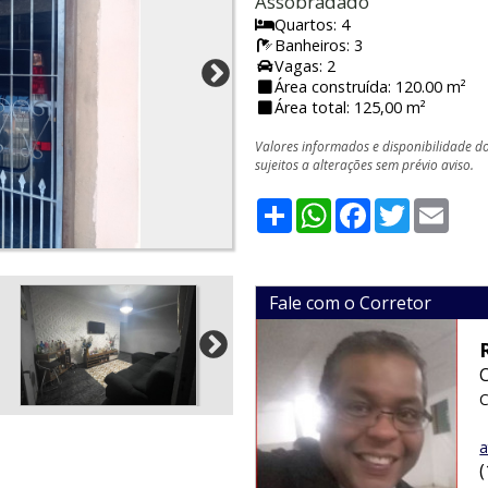
Assobradado
Quartos: 4
Banheiros: 3
Vagas: 2
Área construída: 120.00 m²
Área total: 125,00 m²
Valores informados e disponibilidade d
sujeitos a alterações sem prévio aviso.
Share
WhatsApp
Facebook
Twitter
Emai
Fale com o Corretor
C
a