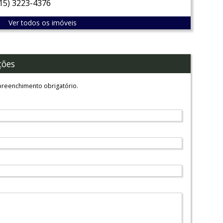
(15) 3223-4376
Ver todos os imóveis
ções
reenchimento obrigatório.