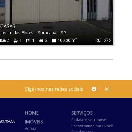
CASAS
Jardim das Flores
–
Sorocaba
–
SP
REF 675
2
1
1
2
100.00 m²
Siga-nos nas redes sociais
HOME
SERVIÇOS
Cadastre seu Imóvel
IMÓVEIS
8070-680
Encontramos para Você
Venda
Simuladores