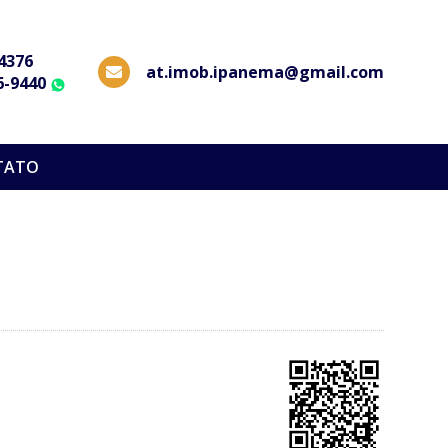
-4376
at.imob.ipanema@gmail.com
6-9440
WhatsApp
TATO