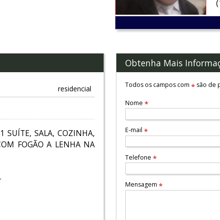
Obtenha Mais Informa
Todos os campos com
são de p
*
residencial
Nome
*
E-mail
*
 SUÍTE, SALA, COZINHA,
 COM FOGÃO A LENHA NA
Telefone
*
-
Mensagem
*