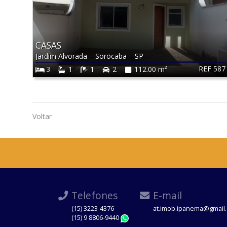
CASAS
Jardim Alvorada
–
Sorocaba
–
SP
REF 587
3
1
1
2
112.00 m²
Voltar
Telefones
E-mail
(15) 3223-4376
at.imob.ipanema@gmail
(15) 9 8806-9440
WhatsApp